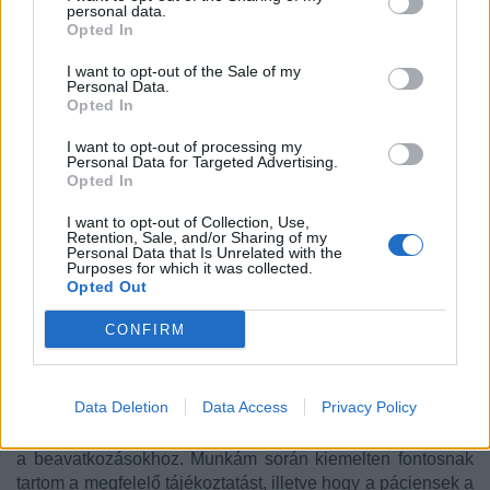
rendelkezem. 1993-ban európai aneszteziológus
personal data.
Opted In
szakvizsgát (DEAA), 1995-ben brit aneszteziológus
szakvizsgát (FRCA) szereztem. A Magyar Honvédség
I want to opt-out of the Sale of my
Egészségügyi Központja (Honvédkórház) I.
Personal Data.
Aneszteziológiai és Intenzív Terápiás Osztályának
Opted In
főorvosaként a magas kockázatú betegek perioperatív
I want to opt-out of processing my
ellátása, valamint az intenzív terápiás betegvezetés a
Personal Data for Targeted Advertising.
mindennapi munkám része.
Opted In
I want to opt-out of Collection, Use,
Tagja vagyok a Brit Királyi Aneszteziológiai Kollégiumnak
Retention, Sale, and/or Sharing of my
Personal Data that Is Unrelated with the
(The Royal College of Anaesthesia), valamint a Magyar
Purposes for which it was collected.
Aneszteziológiai és Intenzív Terápiás Társaságnak.
Opted Out
CONFIRM
2021 óta veszek részt az OralMed Studio altatásos
beavatkozásainak szakmai biztosításában.
Meggyőződésem, hogy a modern szájsebészet
Data Deletion
Data Access
Privacy Policy
elválaszthatatlan a magas szintű aneszteziológiai háttértől,
amely stabil, kontrollált és kiszámítható környezetet biztosít
a beavatkozásokhoz. Munkám során kiemelten fontosnak
tartom a megfelelő tájékoztatást, illetve hogy a páciensek a