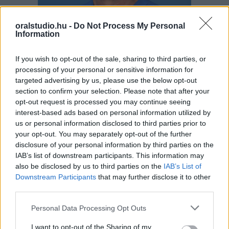
oralstudio.hu -
Do Not Process My Personal
Information
If you wish to opt-out of the sale, sharing to third parties, or
processing of your personal or sensitive information for
targeted advertising by us, please use the below opt-out
section to confirm your selection. Please note that after your
opt-out request is processed you may continue seeing
interest-based ads based on personal information utilized by
us or personal information disclosed to third parties prior to
your opt-out. You may separately opt-out of the further
DR. PATAKI TIBOR
disclosure of your personal information by third parties on the
IAB’s list of downstream participants. This information may
Aneszteziológus, intenzív terápiás szakorvos
also be disclosed by us to third parties on the
IAB’s List of
Downstream Participants
that may further disclose it to other
Rendelési idő
third parties.
Personal Data Processing Opt Outs
„Az aneszteziológia és az intenzív terápia területén több
évtizedes, nemzetközileg is elismert szakmai tapasztalattal
I want to opt-out of the Sharing of my