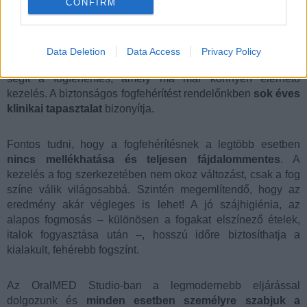
CONFIRM
A vonzó mosoly alapja a szép, egészséges, fehér fogsor,
azonban az életmódunknak köszönhetően – többek között a
túlzó cukor-, illetve kávé fogyasztás vagy éppen a
Data Deletion
Data Access
Privacy Policy
dohányzás miatt – a fogaink idővel elszíneződhetnek. Ezen
segít a fogfehérítés, amely ma már könnyen elérhető
kezelés. A biztonságos fogfehérítést rendelőnkben
sok éves
klinikai tapasztalat
bizonyítja.
Fontos tudni, hogy a fogfehérítésnek a legtöbb esetben
nincs mellékhatása és teljesen fájdalommentes
. A
kezelés a fog szerkezetében nem okoz változást, csak a fog
színe válik világosabbá. Szintén megemlítendő, hogy az
eredmény akár végleges is lehet! A jó szájhigiénia, az
alapos fogmosás – különösen a fogakat elszínező ételek,
italok fogyasztása után –, hosszú időre biztosíthatja a
kialakult, fehérebb fogszínt.
Az OralMED Studio-ban a legmodernebb eljárással
dolgozunk és
minden esetben személyre szabjuk a