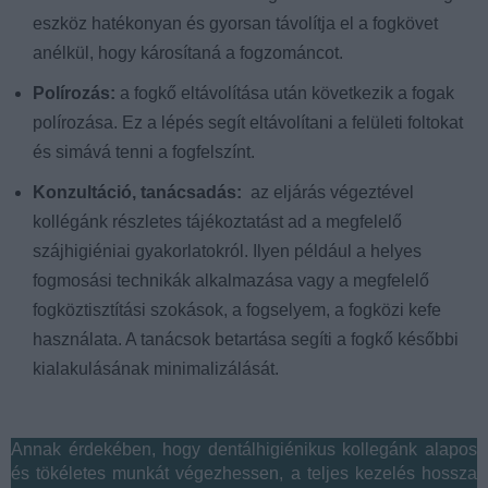
eszköz hatékonyan és gyorsan távolítja el a fogkövet
anélkül, hogy károsítaná a fogzománcot.
Polírozás:
a fogkő eltávolítása után következik a fogak
polírozása. Ez a lépés segít eltávolítani a felületi foltokat
és simává tenni a fogfelszínt.
Konzultáció, tanácsadás:
az eljárás végeztével
kollégánk részletes tájékoztatást ad a megfelelő
szájhigiéniai gyakorlatokról. Ilyen például a helyes
fogmosási technikák alkalmazása vagy a megfelelő
fogköztisztítási szokások, a fogselyem, a fogközi kefe
használata. A tanácsok betartása segíti a fogkő későbbi
kialakulásának minimalizálását.
Annak érdekében, hogy dentálhigiénikus kollegánk alapos
és tökéletes munkát végezhessen, a teljes kezelés hossza