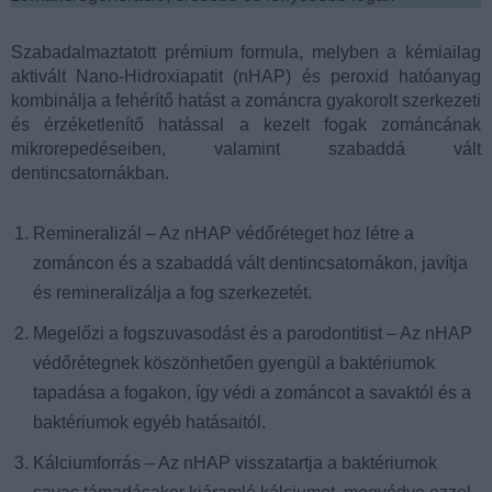
Szabadalmaztatott prémium formula, melyben a kémiailag
aktivált Nano-Hidroxiapatit (nHAP) és peroxid hatóanyag
kombinálja a fehérítő hatást a zománcra gyakorolt szerkezeti
és érzéketlenítő hatással a kezelt fogak zománcának
mikrorepedéseiben, valamint szabaddá vált
dentincsatornákban.
Remineralizál – Az nHAP védőréteget hoz létre a
zománcon és a szabaddá vált dentincsatornákon, javítja
és remineralizálja a fog szerkezetét.
Megelőzi a fogszuvasodást és a parodontitist – Az nHAP
védőrétegnek köszönhetően gyengül a baktériumok
tapadása a fogakon, így védi a zománcot a savaktól és a
baktériumok egyéb hatásaitól.
Kálciumforrás – Az nHAP visszatartja a baktériumok