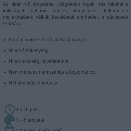
Az akár 4-5 árnyalattal világosabb fogak már minimális
költséggel néhány perces, kényelmes, kellemetlen
mellékhatások nélküli kezeléssel elérhetőek a páciensek
számára.
Extrém rövid székidő alatt is látványos
Nincs érzékenység
Nincs szükség ínyvédelemre
Nem marja és nem szárítja a fogzománcot
Néhány órás fehérdiéta
1 x 10 perc
3 – 5 árnyalat
3 havonta ismételhető