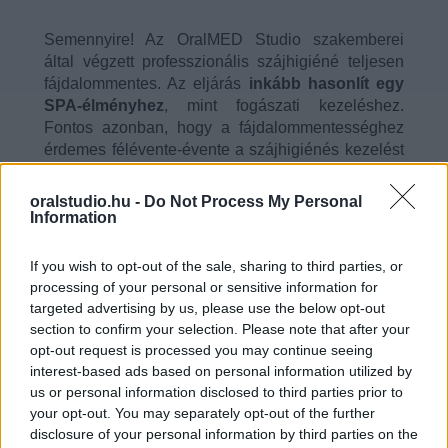
Semennyire! Az OralMED Studio szakemberei
által végzett professzionális szájhigiéné teljesen
fájdalommentes. Az eljárás
inkább hasonlít egy
SPA-élményhez
, mint fogászati kezeléshez.
Fontos azonban, hogy a fájdalommentességhez
érdemes félévente-évente a szájhigiénés kezelést
megismételni.
oralstudio.hu -
Do Not Process My Personal
Information
If you wish to opt-out of the sale, sharing to third parties, or
processing of your personal or sensitive information for
targeted advertising by us, please use the below opt-out
section to confirm your selection. Please note that after your
opt-out request is processed you may continue seeing
interest-based ads based on personal information utilized by
us or personal information disclosed to third parties prior to
your opt-out. You may separately opt-out of the further
disclosure of your personal information by third parties on the