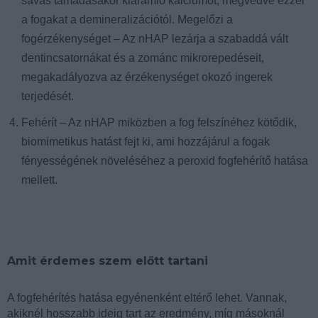
savas támadásakor kiáramló kálciumot, megvédve ezzel
a fogakat a demineralizációtól. Megelőzi a
fogérzékenységet – Az nHAP lezárja a szabaddá vált
dentincsatornákat és a zománc mikrorepedéseit,
megakadályozva az érzékenységet okozó ingerek
terjedését.
Fehérít – Az nHAP miközben a fog felszínéhez kötődik,
biomimetikus hatást fejt ki, ami hozzájárul a fogak
fényességének növeléséhez a peroxid fogfehérítő hatása
mellett.
Amit érdemes szem előtt tartani
A fogfehérítés hatása egyénenként eltérő lehet. Vannak,
akiknél hosszabb ideig tart az eredmény, míg másoknál