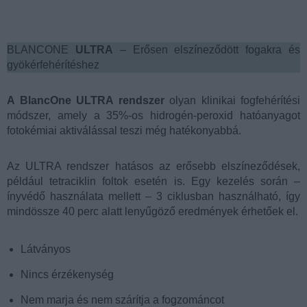
BLANCONE
ULTRA
– Erősen elszíneződött fogakra és
gyökérfehérítéshez
A BlancOne ULTRA rendszer
olyan klinikai fogfehérítési
módszer, amely a 35%-os hidrogén-peroxid hatóanyagot
fotokémiai aktiválással teszi még hatékonyabbá.
Az ULTRA rendszer hatásos az erősebb elszíneződések,
például tetraciklin foltok esetén is. Egy kezelés során –
ínyvédő használata mellett – 3 ciklusban használható, így
mindössze 40 perc alatt lenyűgöző eredmények érhetőek el.
Látványos
Nincs érzékenység
Nem marja és nem szárítja a fogzománcot