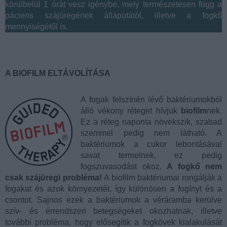
körülbelül 1 órát vesz igénybe, mely természetesen függ a
páciens szájüregének állapotától, illetve a fogkő
mennyiségétől is.
A BIOFILM ELTÁVOLÍTÁSA
A fogak felszínén lévő baktériumokból
álló vékony réteget hívjuk
biofilm
nek.
Ez a réteg naponta növekszik, szabad
szemmel pedig nem látható. A
baktériumok a cukor lebontásával
savat termelnek, ez pedig
fogszuvasodást okoz.
A fogkő nem
csak szájüregi probléma!
A biofilm baktériumai rongálják a
fogakat és azok környezetét, így különösen a fogínyt és a
csontot. Sajnos ezek a baktériumok a véráramba kerülve
szív- és érrendszeri betegségeket okozhatnak, illetve
további probléma, hogy elősegítik a fogkövek kialakulását