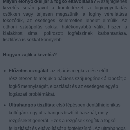
Milyen előnyökkel jár a fogkő eltávolítása?
A szájhigiénés
kezelés során javul a komfortérzet, a fogínygyulladás
csökken vagy teljesen megszűnik, a fogíny vérellátása
fokozódik, az esetleges kellemetlen lehelet elmúlik. Az
otthoni szájápolás sokkal hatékonyabbá válik, hiszen a
kialakított sima, polírozott fogfelszínek karbantartása,
tisztítása is sokkal könnyebb.
Hogyan zajlik a kezelés?
Előzetes vizsgálat
: az eljárás megkezdése előtt
részletesen felmérjük a páciens szájüregének állapotát; a
fogkő mennyiségét, eloszlását és az esetleges egyéb
fogászati problémákat.
Ultrahangos tisztítás
: első lépésben dentálhigiénikus
kollégánk egy ultrahangos tisztítót használ, mely
rezgéseket generál. Ezek a rezgések segítik a fogkő
fellazítását és eltávolítását a fogfelszínről. Az ultrahangos