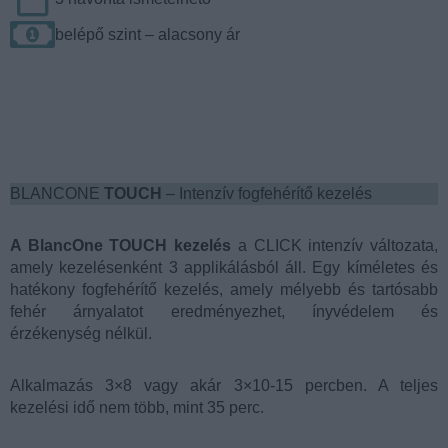
belépő szint – alacsony ár
BLANCONE
TOUCH
– Intenzív fogfehérítő kezelés
A BlancOne TOUCH kezelés
a CLICK intenzív változata,
amely kezelésenként 3 applikálásból áll. Egy kíméletes és
hatékony fogfehérítő kezelés, amely mélyebb és tartósabb
fehér árnyalatot eredményezhet, ínyvédelem és
érzékenység nélkül.
Alkalmazás 3×8 vagy akár 3×10-15 percben. A teljes
kezelési idő nem több, mint 35 perc.