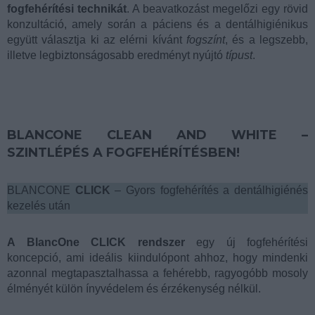
fogfehérítési technikát
. A beavatkozást megelőzi egy rövid
konzultáció, amely során a páciens és a dentálhigiénikus
együtt választja ki az elérni kívánt
fogszínt
, és a legszebb,
illetve legbiztonságosabb eredményt nyújtó
típust
.
BLANCONE CLEAN AND WHITE –
SZINTLÉPÉS A FOGFEHÉRÍTÉSBEN!
BLANCONE
CLICK
– Gyors fogfehérítés a dentálhigiénés
kezelés után
A BlancOne CLICK rendszer
egy új fogfehérítési
koncepció, ami ideális kiindulópont ahhoz, hogy mindenki
azonnal megtapasztalhassa a fehérebb, ragyogóbb mosoly
élményét külön ínyvédelem és érzékenység nélkül.