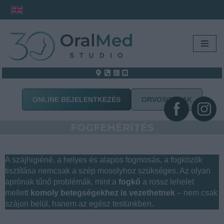
Skip
to
content
ONLINE BEJELENTKEZÉS
ORVOSOKNAK
FOGFEHÉRÍTÉS
A szájhigiéné, a helyes és alapos fogmosás, a fogközök
tisztítása nemcsak a szép mosolyhoz szükséges. Az olyan
aprónak tűnő problémák, mint a
fogkő
a rossz lehelet
mellett
komoly betegségekhez is vezethetnek
– nem csak
szájon belül, hanem az egész testünkben.