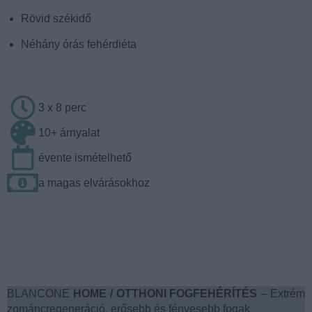
Rövid székidő
Néhány órás fehérdiéta
3 x 8 perc
10+ árnyalat
évente ismételhető
a magas elvárásokhoz
BLANCONE
HOME / OTTHONI FOGFEHÉRÍTÉS
– Extrém
zománcregeneráció, erősebb és fényesebb fogak