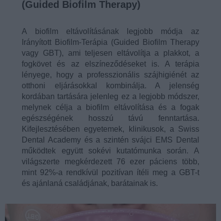
(Guided Biofilm Therapy)
A biofilm eltávolításának legjobb módja az
Irányított Biofilm-Terápia (Guided Biofilm Therapy
vagy GBT), ami teljesen eltávolítja a plakkot, a
fogkövet és az elszíneződéseket is. A terápia
lényege, hogy a professzionális szájhigiénét az
otthoni eljárásokkal kombinálja. A jelenség
kordában tartására jelenleg ez a legjobb módszer,
melynek célja a biofilm eltávolítása és a fogak
egészségének hosszú távú fenntartása.
Kifejlesztésében egyetemek, klinikusok, a Swiss
Dental Academy és a szintén svájci EMS Dental
működtek együtt sokévi kutatómunka során. A
világszerte megkérdezett 76 ezer páciens több,
mint 92%-a rendkívül pozitívan ítéli meg a GBT-t
és ajánlaná családjának, barátainak is.