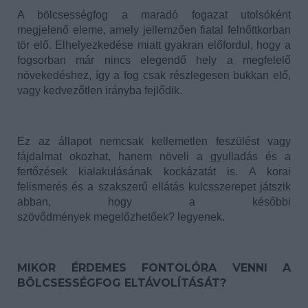
A bölcsességfog a maradó fogazat utolsóként
megjelenő eleme, amely jellemzően fiatal felnőttkorban
tör elő. Elhelyezkedése miatt gyakran előfordul, hogy a
fogsorban már nincs elegendő hely a megfelelő
növekedéshez, így a fog csak részlegesen bukkan elő,
vagy kedvezőtlen irányba fejlődik.
Ez az állapot nemcsak kellemetlen feszülést vagy
fájdalmat okozhat, hanem növeli a gyulladás és a
fertőzések kialakulásának kockázatát is. A korai
felismerés és a szakszerű ellátás kulcsszerepet játszik
abban, hogy a későbbi
szövődmények megelőzhetőek? legyenek.
MIKOR ÉRDEMES FONTOLÓRA VENNI A
BÖLCSESSÉGFOG ELTÁVOLÍTÁSÁT?