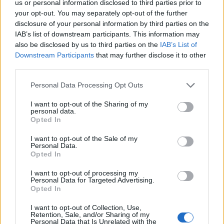
us or personal information disclosed to third parties prior to
your opt-out. You may separately opt-out of the further
Jellemzően a műtét gyors, és a gondos tervezésnek
disclosure of your personal information by third parties on the
köszönhetően jól kiszámítható módon zajlik.
IAB’s list of downstream participants. This information may
also be disclosed by us to third parties on the
IAB’s List of
Downstream Participants
that may further disclose it to other
third parties.
Mit érdemes tudni a gyógyulásról?
Personal Data Processing Opt Outs
A műtét után az ínynek és az állkapocsnak idő kell, hogy
I want to opt-out of the Sharing of my
regenerálódjon.
personal data.
Néhány gyakori tapasztalat:
Opted In
I want to opt-out of the Sale of my
Duzzanat, enyhe fájdalom:
Ez teljesen természetes az
Personal Data.
első napokban.
Opted In
Vérzés:
A beavatkozást követően enyhe vérzés
I want to opt-out of processing my
előfordulhat, ami általában néhány órán belül
Personal Data for Targeted Advertising.
megszűnik.
Opted In
Alvás és pihenés:
A regenerálódás ideje alatt ajánlott
I want to opt-out of Collection, Use,
inkább pihenni, és kerülni a nehéz fizikai munkát,
Retention, Sale, and/or Sharing of my
emelést.
Personal Data that Is Unrelated with the