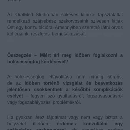
Az OralMed Studio-ban sokéves klinikai tapsztalattal
rendelkező szájsebész szakorvosaink szívesen látják
Önt egy konzultációra. Amennyiben szeretné látni orvos
kollégáink részletes bemutatkozását,
kérjük kattintson
ide.
Összegzés – Miért éri meg időben foglalkozni a
bölcsességfog kérdésével?
A bölcsességfog eltávolítása nem mindig sürgős,
de az
időben történő vizsgálat és beavatkozás
jelentősen csökkentheti a későbbi komplikációk
esélyét
– legyen szó gyulladásról, fogszuvasodásról
vagy fogszabályozási problémákról.
Ha gyakran érez fájdalmat vagy nem vagy biztos a
helyzetet illetően,
érdemes konzultálni egy