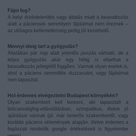
Fájni fog?
A helyi érzéstelenítés vagy altatás miatt a beavatkozás
alatt a páciensek semmilyen fájdalmat nem éreznek –
az utólagos kellemetlenség pedig jól kezelhető.
Mennyi ideig tart a gyógyulás?
Általában pár nap alatt jelentős javulás várható, de a
teljes gyógyulás akár egy hétig is eltarthat a
beavatkozás jellegétől függően. Vannak olyan esetek is,
ahol a páciens semmiféle duzzanatot, vagy fájdalmat
nem tapasztal.
Hol érdemes elvégeztetni Budapest környékén?
Olyan szakembert kell keresni, aki tapasztalt a
bölcsességfog-eltávolításban, szimpatikus, illetve jó
ajánlásai vannak (pl. már ismerős szakembertől, vagy
korábbi páciens vélemények alapján, illetve érdemes a
fogászati rendelők google értékeléseit is figyelembe
venni).