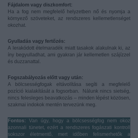
Fájdalom vagy diszkomfort:
Ha a fog nem megfelelő helyzetben nő és nyomja a
környező szöveteket, az rendszeres kellemetlenséget
okozhat.
Gyulladás vagy fertőzés:
A lerakódott ételmaradék miatt tasakok alakulnak ki, az
íny begyulladhat, ami gyakran jár kellemetlen szájízzel
és duzzanattal.
Fogszabályozás előtt vagy után:
A bölcsességfogak eltávolítása segíti a megfelelő
pozíció kialakítását a fogsorban. Nálunk nincs sietség,
nincs felesleges beavatkozás – minden lépést közösen,
szakmai indokok mentén tervezünk meg.
Fontos:
Van úgy, hogy a bölcsességfog nem okoz
azonnali tünetet, ezért a rendszeres fogászati kontroll
sokszor életmentő, mert időben felismerhetők a