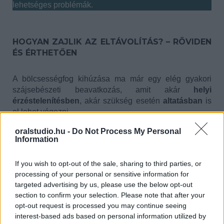
lehetséges problémák.
HOGYAN ZAJLIK AZ ELTÁVOLÍTÁS? – RÖVIDEN
ÉS ÉRTHETŐEN
A bölcsességfog kihúzása ma már egy elég gyakori
szájsebészeti beavatkozás, amit akár
helyi
érzéstelenítésben
, akár szükség esetén
altatásban
is
el lehet végezni.
oralstudio.hu -
Do Not Process My Personal
Information
A beavatkozás előtt mindig történik egy alapos
vizsgálat,
If you wish to opt-out of the sale, sharing to third parties, or
Röntgen vagy 3D képalkotás (CBCT) segít felmérni a
processing of your personal or sensitive information for
targeted advertising by us, please use the below opt-out
fog helyzetét,
section to confirm your selection. Please note that after your
Szakember dönti el, hogy a fog milyen technikával
opt-out request is processed you may continue seeing
interest-based ads based on personal information utilized by
távolítható el a legkíméletesebben.