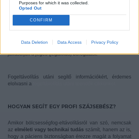
Purposes for which it was collected.
Alveolitis (dry socket) elkerülése:
Fontos, hogy a
Opted Out
műtét után ne használjon szívószálat, ne dohányozzon
és óvatosan öblögessen – ezzel csökken az esetleges
CONFIRM
komplikáció lehetősége.
Data Deletion
Data Access
Privacy Policy
PRO tipp: Bármilyen duzzanat vagy fájdalom esetén
javasoljuk a jeges (jégakkus) borogatást!
Fogeltávolítás utáni segítő információkért, érdemes
elolvasni a
fogeltávolítás utáni teendők cikkünket.
HOGYAN SEGÍT EGY PROFI SZÁJSEBÉSZ?
Amikor bölcsességfog-eltávolításról van szó, nemcsak
az
elméleti vagy
technikai tudás
számít, hanem az is,
hogy a páciens biztonságban érezze magát a folyamat